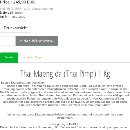
Price : 245,90 EUR
inkl. 19 % MwSt. zzgl.
Versandkosten
Lieferzeit:
Sofort
Art.Nr.:
TMD-1000
Druckansicht
in den Warenkorb»
Details
Kunden-Tipp
Thai Maeng da (Thai Pimp) 1 Kg
Bestes Kratom kaufen aus Asien!
Unser begehrtes Thai Maeng Da ist eine sehr seltene Sorte, da Sie durch eine Hybride
Kreuzung zweier sehr potenten Kratompflanzen entsteht. Beide stammen aus Thailand selbst.
Die Blätter sind sehr prägnant und man erkennt sie an den prekären Zacken, sodass diese Sorte
vor allem unter dem Namen Red Horned benannt ist. Es handelt sich um eine sehr kräftige und
ausdrucksvolle Farbe, die entsteht. In Folge dessen ist diese Art von Kratom klassifikant
angebracht für eine intensive Farbgebung auf der Leinwand. Unser Thai Maeng Da ist somit
eine der beliebtesten Kratom Sorten die wir in unserem Shop führen.
Wir verkaufen unser Kratom ausschließlich zum betrachten und basteln und nicht zum
einnehmen.
Preis pro kg = €249,90
Diesen Artikel haben wir am Donnerstag, 04. Dezember 2014 in unseren Katalog aufgenommen.