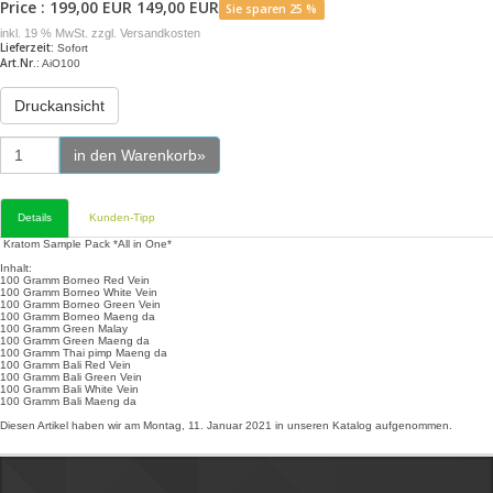
Price :
199,00 EUR
149,00 EUR
Sie sparen 25 %
inkl. 19 % MwSt. zzgl.
Versandkosten
Lieferzeit:
Sofort
Art.Nr.:
AiO100
Druckansicht
in den Warenkorb»
Details
Kunden-Tipp
Kratom Sample Pack *All in One*
Inhalt:
100 Gramm Borneo Red Vein
100 Gramm Borneo White Vein
100 Gramm Borneo Green Vein
100 Gramm Borneo Maeng da
100 Gramm Green Malay
100 Gramm Green Maeng da
100 Gramm Thai pimp Maeng da
100 Gramm Bali Red Vein
100 Gramm Bali Green Vein
100 Gramm Bali White Vein
100 Gramm Bali Maeng da
Diesen Artikel haben wir am Montag, 11. Januar 2021 in unseren Katalog aufgenommen.