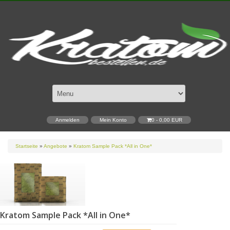
Anmelden
Mein Konto
0 - 0,00 EUR
Startseite
»
Angebote
»
Kratom Sample Pack *All in One*
Kratom Sample Pack *All in One*