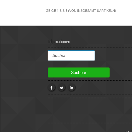
1
8
8
ZEIGE
BIS
(VON INSGESAMT
ARTIKELN)
Informationen