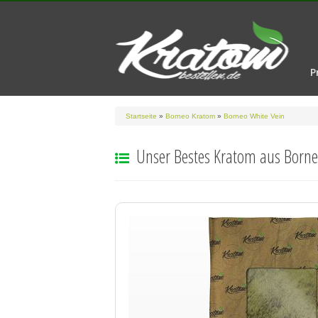
P
Startseite
»
Borneo Kratom
»
Borneo White Vein
Unser Bestes Kratom aus Born