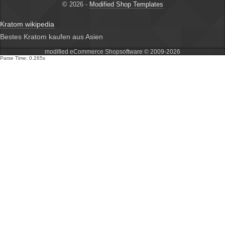
© 2026 -
Modified Shop Templates
Kratom wikipedia
Bestes Kratom kaufen aus Asien
mod
ified eCommerce Shopsoftware © 2009-2026
Parse Time: 0.265s