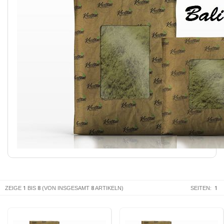
1
8
8
1
ZEIGE
BIS
(VON INSGESAMT
ARTIKELN)
SEITEN: