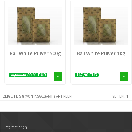
Bali White Pulver 500g
Bali White Pulver 1kg
80,91 EUR
167,90 EUR
89,90 EUR
››
››
1
8
8
1
ZEIGE
BIS
(VON INSGESAMT
ARTIKELN)
SEITEN:
Informationen