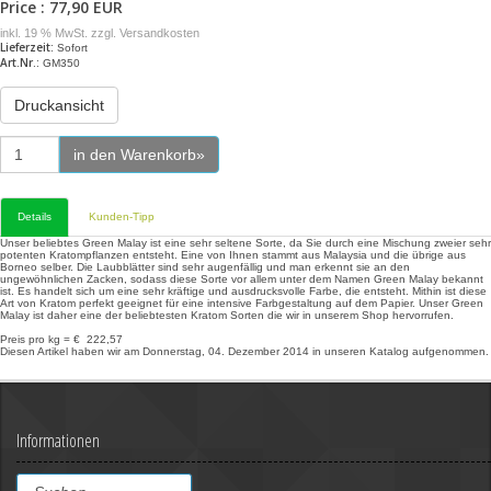
Price : 77,90 EUR
inkl. 19 % MwSt. zzgl.
Versandkosten
Lieferzeit:
Sofort
Art.Nr.:
GM350
Druckansicht
in den Warenkorb»
Details
Kunden-Tipp
Unser beliebtes Green Malay ist eine sehr seltene Sorte, da Sie durch eine Mischung zweier sehr
potenten Kratompflanzen entsteht. Eine von Ihnen stammt aus Malaysia und die übrige aus
Borneo selber. Die Laubblätter sind sehr augenfällig und man erkennt sie an den
ungewöhnlichen Zacken, sodass diese Sorte vor allem unter dem Namen Green Malay bekannt
ist. Es handelt sich um eine sehr kräftige und ausdrucksvolle Farbe, die entsteht. Mithin ist diese
Art von Kratom perfekt geeignet für eine intensive Farbgestaltung auf dem Papier. Unser Green
Malay ist daher eine der beliebtesten Kratom Sorten die wir in unserem Shop hervorrufen.
Preis pro kg = € 222,57
Diesen Artikel haben wir am Donnerstag, 04. Dezember 2014 in unseren Katalog aufgenommen.
Informationen